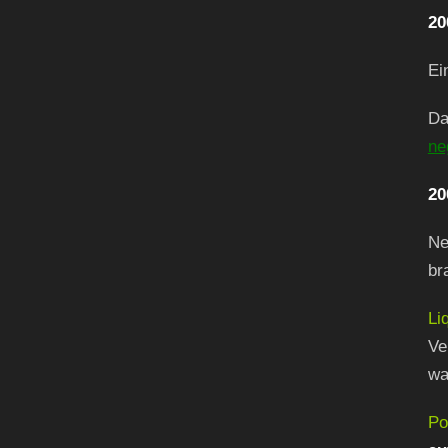
20
Ei
Da
ne
20
Ne
br
Li
Ve
wa
Po