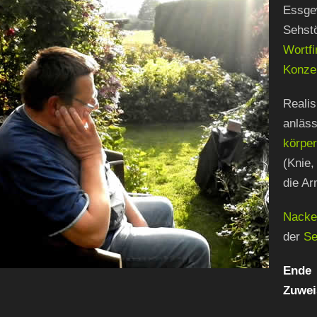
Essge
Seh
Wo
Konzen
Reali
anläs
körpe
(Knie,
die Ar
Nacke
der
Se
Ende
Zuwei