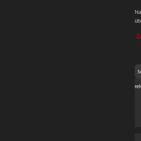
Na
üb
Z
S
rel