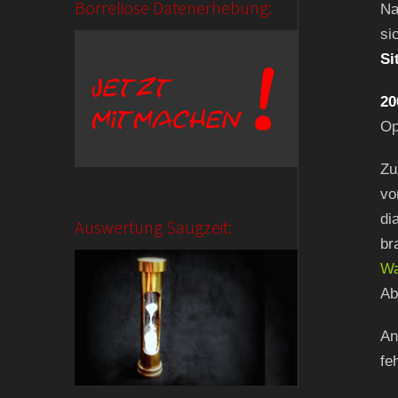
Borreliose Datenerhebung:
Na
si
Si
20
Op
Zu
v
di
Auswertung Saugzeit:
br
Wa
Ab
An
fe