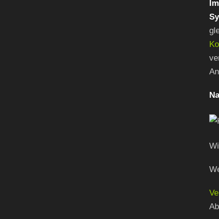
Im
Sy
gl
Ko
ve
An
Na
Wi
We
Ve
Ab