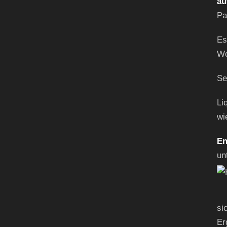
au
Pa
Es
Wo
Se
Li
wi
En
un
si
Er