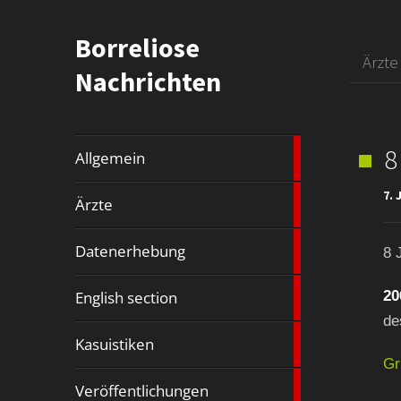
Borreliose
Ärzte
Nachrichten
8
1
Allgemein
article
7. 
29
Ärzte
Artikel
15
Datenerhebung
8 
Artikel
13
English section
20
Artikel
de
7
Kasuistiken
Artikel
Gr
55
Veröffentlichungen
Artikel