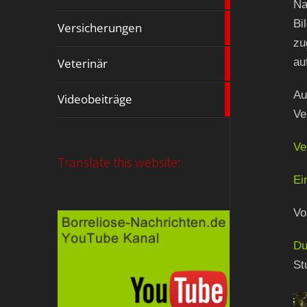
Na
3
Bi
Versicherungen
Artikel
zu
9
Veterinär
au
Artikel
13
Au
Videobeiträge
Artikel
Ve
Ve
Translate this website:
E
i
Vo
Du
St