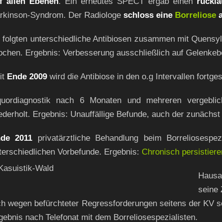
f allen Ebenen
. Ein erneutes SPECT ergab einen
rückl
rkinson-Syndrom. Der Radiologe
schloss eine
Borreliose
a
 folgten unterschiedliche Antibiosen zusammen mit Quensyl 
chen. Ergebnis: Verbesserung ausschließlich auf Gelenkeb
it
Ende 2009
wird die Antibiose in den o.g Intervallen fortges
quordiagnostik nach 6 Monaten und mehreren vergeblic
ederholt. Ergebnis: Unauffällige Befunde, auch der zunächst
de 2011
privatärztliche Behandlung beim Borreliosespezi
terschiedlichen Vorbefunde. Ergebnis:
Chronisch persistiere
Hausar
seine 
ch wegen befürchteter Regressforderungen seitens der KV sc
gebnis nach Telefonat mit dem Borreliosespezialisten.