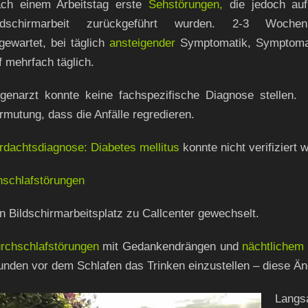
ch einem Arbeitstag erste
Sehstörungen,
die jedoch auf
ldschirmarbeit zurückgeführt wurden. 2-3 Wochen
gewartet, bei täglich
ansteigend
er
Symptomatik, Symptomati
f mehrfach täglich.
genarzt konnte keine fachspezifische Diagnose stellen
rmutung, dass die Anfälle regredieren.
rdachtsdiagnose: Diabetes mellitus
konnte nicht verifiziert 
nschlafstörungen
n Bildschirmarbeitsplatz zu Callcenter gewechselt.
rchschlafstörungen
mit Gedankendrängen und
nächtlichem
unden vor dem Schlafen das Trinken einzustellen – diese Ä
Langs