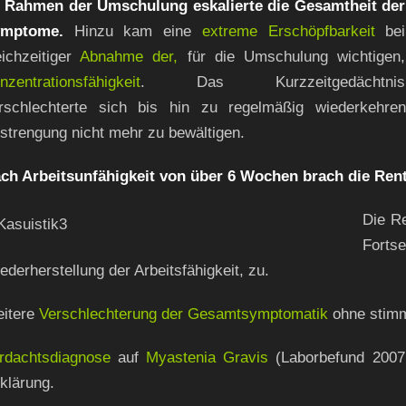
 Rahmen der Umschulung eskalierte die Gesamtheit der
mptome.
Hinzu kam eine
extreme Erschöpfbarkeit
bei
eichzeitiger
Abnahme
der,
für die Umschulung wichtigen,
nzentrationsfähigkeit
. Das Kurzzeitgedächtnis
rschlechterte sich bis hin zu regelmäßig wiederkehre
strengung nicht mehr zu bewältigen.
ch Arbeitsunfähigkeit von über 6 Wochen brach die R
Die R
Fort
ederherstellung der Arbeitsfähigkeit, zu.
itere
Verschlechterung der Gesamtsymptomatik
ohne stimm
rdachtsdiagnose
auf
Myastenia Gravis
(Laborbefund 2007 –
klärung.