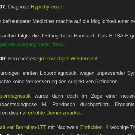
07:
Diagnose
Hypothyreose.
n befreundeter Mediziner machte auf die Möglichkeit einer
raufhin folgte die Testung beim Hausarzt. Das ELISA-Erg
gativen Ausgang vieler Tests.
09:
Borrelientest
grenzwertiger Westernblot.
urologen lehnten Liquordiagnostik, wegen unpassender Sym
achte keine Verbesserung des subjektiven Befindens.
quordiagnostik
wurde dann doch im Zuge einer neuen
rdachtsdiagnose M. Parkinson durchgeführt, Ergebnis
ren diesmal
erhöhte Demenzmarker
.
sitiver Borrelien-LTT
mit Nachweis
Ehrlichien
. 4 wöchige T