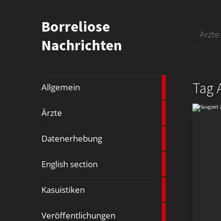
Borreliose
Ärzte
Nachrichten
Tag 
1
Allgemein
article
29
Ärzte
Artikel
15
Datenerhebung
Artikel
13
English section
Artikel
7
Kasuistiken
Artikel
55
Veröffentlichungen
Artikel